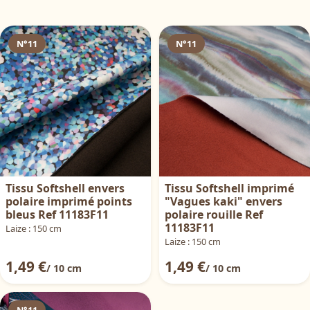
N°11
N°11
Tissu Softshell envers
Tissu Softshell imprimé
polaire imprimé points
"Vagues kaki" envers
bleus Ref 11183F11
polaire rouille Ref
11183F11
Laize : 150 cm
Laize : 150 cm
1,49 €
1,49 €
/ 10 cm
/ 10 cm