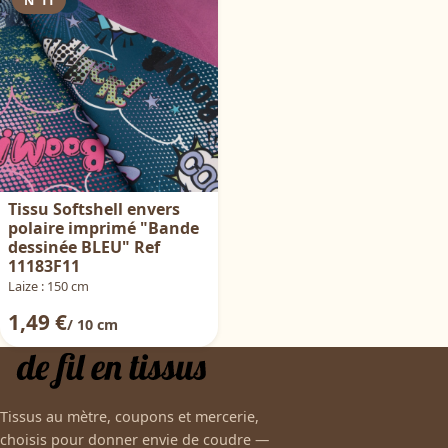
N°11
Tissu Softshell envers
polaire imprimé "Bande
dessinée BLEU" Ref
11183F11
Laize : 150 cm
1,49 €
/ 10 cm
Tissus au mètre, coupons et mercerie,
choisis pour donner envie de coudre —