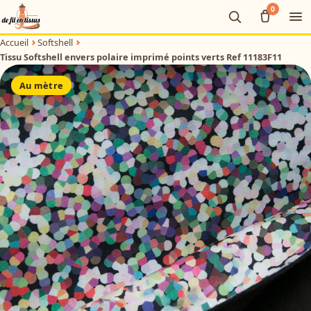
0
Ou
Accueil
Softshell
Tissu Softshell envers polaire imprimé points verts Ref 11183F11
Au mètre