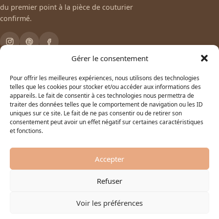
du premier point à la pièce de couturier
confirmé.
Gérer le consentement
Tissus
Pour offrir les meilleures expériences, nous utilisons des technologies
telles que les cookies pour stocker et/ou accéder aux informations des
Tous les tissus
appareils. Le fait de consentir à ces technologies nous permettra de
traiter des données telles que le comportement de navigation ou les ID
uniques sur ce site. Le fait de ne pas consentir ou de retirer son
La boutique
consentement peut avoir un effet négatif sur certaines caractéristiques
et fonctions.
Toutes les catégories
Aide
Accepter
Livraison & retours
Refuser
Guide des laizes
Nous contacter
Voir les préférences
© 2026 De fil en tissus — Vente de tissus et de coupons en ligne.