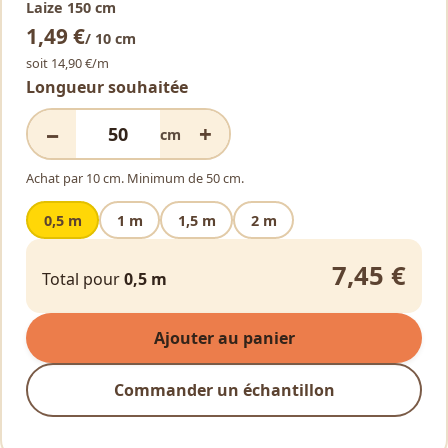
Laize 150 cm
Alternative:
1,49 €
/ 10 cm
soit 14,90 €/m
Longueur souhaitée
−
+
cm
Achat par 10 cm. Minimum de 50 cm.
0,5 m
1 m
1,5 m
2 m
7,45 €
Total pour
0,5 m
Ajouter au panier
Commander un échantillon