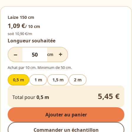
Laize 150 cm
Alternative:
1,09 €
/ 10 cm
soit 10,90 €/m
Longueur souhaitée
−
+
cm
Achat par 10 cm. Minimum de 50 cm.
0,5 m
1 m
1,5 m
2 m
5,45 €
Total pour
0,5 m
Ajouter au panier
Commander un échantillon