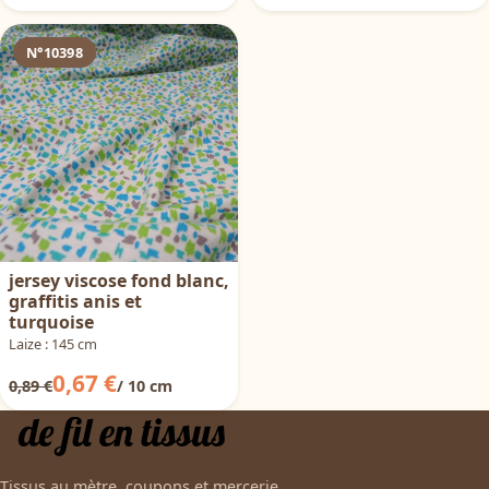
N°10398
jersey viscose fond blanc,
graffitis anis et
turquoise
Laize : 145 cm
0,67 €
0,89 €
/ 10 cm
Tissus au mètre, coupons et mercerie,