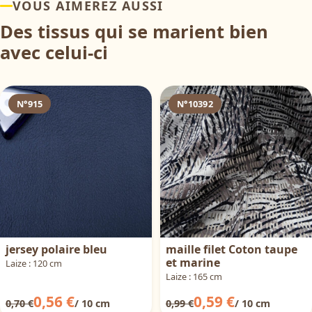
VOUS AIMEREZ AUSSI
Des tissus qui se marient bien
avec celui-ci
N°915
N°10392
jersey polaire bleu
maille filet Coton taupe
et marine
Laize : 120 cm
Laize : 165 cm
0,56 €
0,59 €
0,70 €
/ 10 cm
0,99 €
/ 10 cm