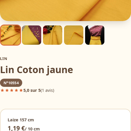
LIN
Lin Coton jaune
N°10554
5,0 sur 5
(1 avis)
Laize 157 cm
Alternative:
1,19 €
/ 10 cm